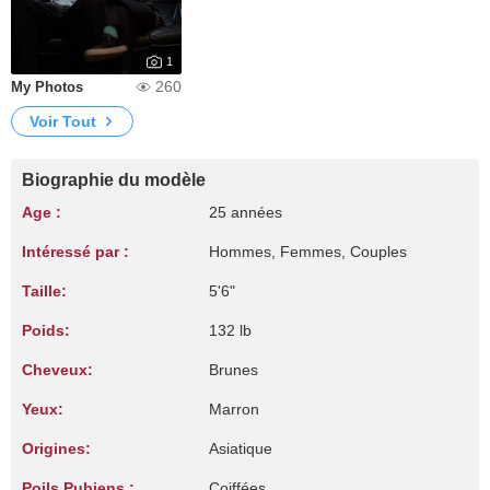
1
260
My Photos
Voir Tout
Biographie du modèle
Age :
25 années
Intéressé par :
Hommes, Femmes, Couples
Taille:
5'6"
Poids:
132 lb
Cheveux:
Brunes
Yeux:
Marron
Origines:
Asiatique
Poils Pubiens :
Coiffées