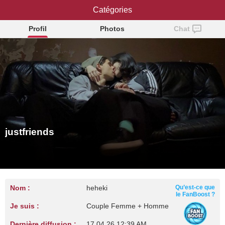
Catégories
justfriends
Profil
Photos
Chat
justfriends
Nom :
heheki
Qu’est-ce que
le FanBoost ?
Je suis :
Couple Femme + Homme
Dernière diffusion :
17.04.26 12:39 AM